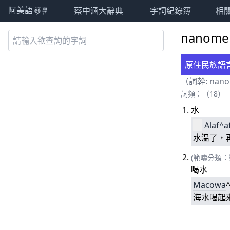
蔡中涵大辭典
字詞紀錄簿
相
阿美語萌典
nanom
原住民族語
（詞幹:
nan
詞頻：（18）
水
Alaf^a
水温了，
(範疇分類：
喝水
Ma
cowa
海水喝起