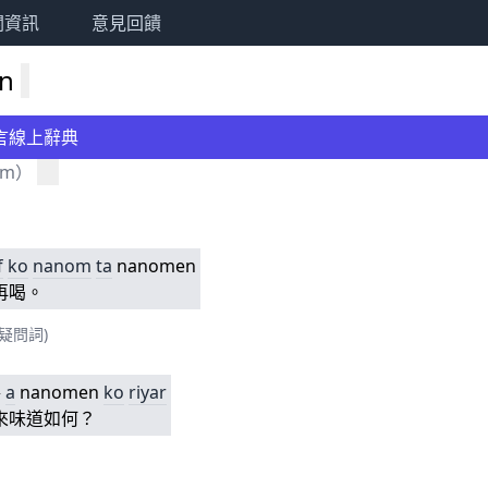
關資訊
意見回饋
en
言線上辭典
om
）
f
ko
nanom
ta
nanomen
再喝。
疑問詞)
^
a
nanomen
ko
riyar
來味道如何？