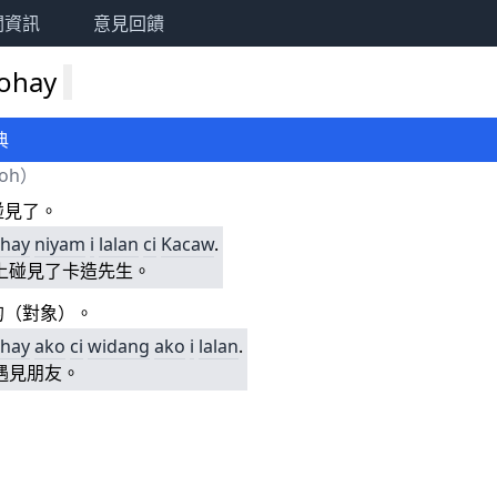
關資訊
意見回饋
mohay
典
moh
）
碰見了。
hay
niyam
i
lalan
ci
Kacaw
.
上碰見了卡造先生。
的（對象）。
hay
ako
ci
widang
ako
i
lalan
.
遇見朋友。