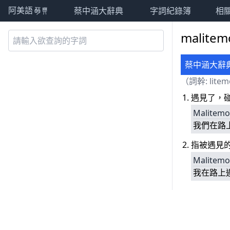
蔡中涵大辭典
字詞紀錄簿
相
阿美語萌典
malite
蔡中涵大辭
（詞幹:
lite
遇見了，
Malitemo
我們在路
指被遇見
Malitemo
我在路上