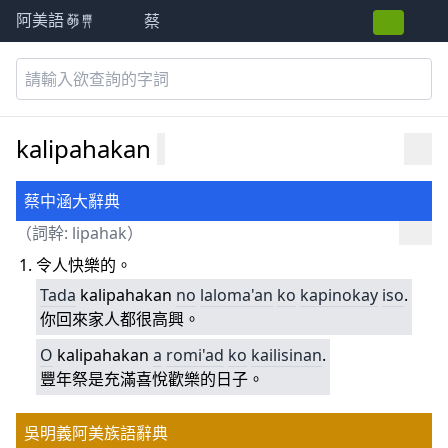
蔡
阿美語萌典
kalipahakan
蔡中涵大辭典
（詞幹:
lipahak
）
令人快樂的。
Tada
kalipahakan
no
laloma'an
ko
kapinokay
iso
.
你回來家人都很高興。
O
kalipahakan
a
romi'ad
ko
kailisinan
.
豐年祭是充滿喜悅歡樂的日子。
吳明義阿美族語辭典