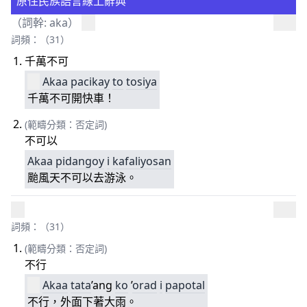
原住民族語言線上辭典
（詞幹:
aka
）
詞頻：（31）
千萬不可
Akaa
pacikay
to
tosiya
千萬不可開快車！
(範疇分類：否定詞)
不可以
Akaa
pidangoy
i
kafaliyosan
颱風天不可以去游泳。
詞頻：（31）
(範疇分類：否定詞)
不行
Akaa
tata
’ang
ko
’
ora
d
i
papotal
不行，外面下著大雨。