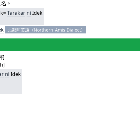
人名。
ek=
Tarakar
ni
Idek
ek
北部阿美語（Northern 'Amis Dialect）
釋]
h]
ar
ni
Idek