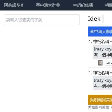
蔡中涵大辭典
字詞紀錄簿
相
阿美語萌典
Idek
蔡中涵大辭
神祇名稱
Iraay
koy
有一個神明
tar
同
神祇名稱
Iraay
koy
有一個神明
吳明義阿美
秀姑巒阿美語（Siwk