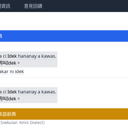
關資訊
意見回饋
典
。
a
ci
Idek
hananay
a
kawas
.
叫Idek。
akar
ni
idek
。
a
ci
Idek
hananay
a
kawas
.
叫Idek。
族語辭典
ulan 'Amis Dialect）