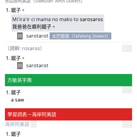
秀姑巒阿美語（Siwkulan 'Amis Dialect）
鋸子。
Mi'ira'ir
ci
mama
no
mako
to
sarosaros
我爸爸在磨利鋸子。
sarotarot
同
太巴塱語（Tafalong Dialect）
（詞幹:
rosaros
）
鋸子。
sarotarot
同
方敏英字典
鋸子
a saw
學習詞表－海岸阿美語
海岸阿美語
鋸子