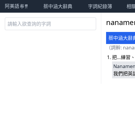
蔡中涵大辭典
字詞紀錄簿
相
阿美語萌典
nanam
蔡中涵大辭
（詞幹:
nan
把…練習
Naname
我們把英