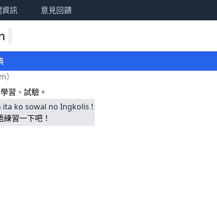
關資訊
意見回饋
en
典
am
）
、學習、試驗。
n
ita
ko
sowal
no
Ingkolis
!
語練習一下吧！