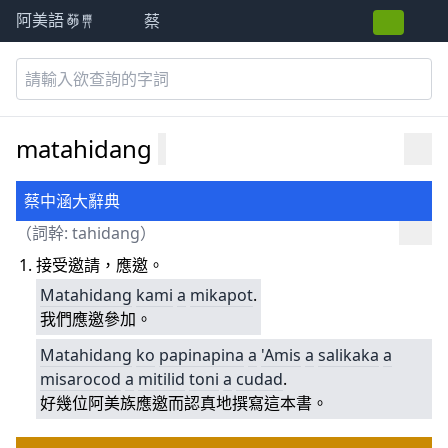
蔡
阿美語萌典
matahidang
蔡中涵大辭典
（詞幹:
tahidang
）
接受邀請，應邀。
Matahidang
kami
a
mikapot
.
我們應邀參加。
Matahidang
ko
papinapina
a
'Amis
a
salikaka
a
misarocod
a
mitilid
toni
a
cudad
.
好幾位阿美族應邀而認真地撰寫這本書。