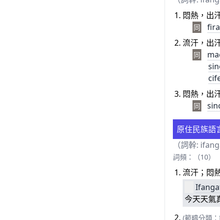
悶熱，出
fir
同
流汗，出
ma
同
sin
cif
悶熱，出
sin
同
原住民族語
（詞幹: ifan
詞頻：（10）
流汗；悶
Ifanga
今天天氣
(範疇分類：