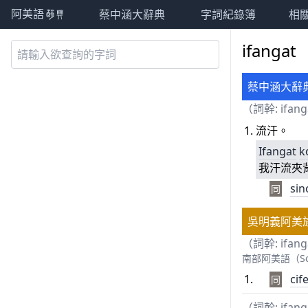
蔡中涵大辭典
字詞紀錄簿
相
阿美語萌典
ifangat
蔡中涵大辭
（詞幹: ifan
流汗。
Ifangat
k
我汗流夾
sin
同
吳明義阿美
（詞幹: ifan
南部阿美語（South
cif
同
（詞幹: ifan