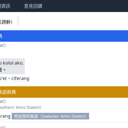
關資訊
意見回饋
（詞幹）
典
gat）
o
kolol
ako
.
背。
o'et
、
ciferang
族語辭典
gat）
ern 'Amis Dialect）
erang
秀姑巒阿美語（Siwkulan 'Amis Dialect）
gat）