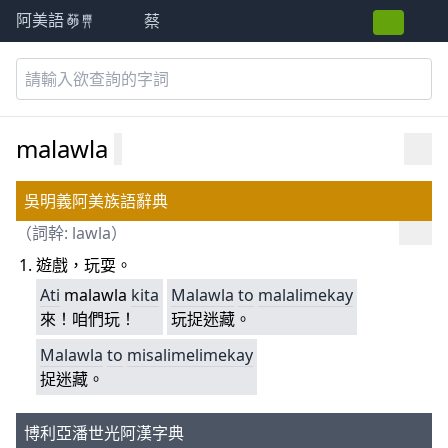
蔡
阿美語萌典
malawla
吳明義阿美族語辭典
（詞幹:
lawla
）
遊戲，玩耍。
Ati
malawla
kita
Malawla
to
malalimekay
來！咱們玩！
玩捉迷藏。
Malawla
to
misalimelimekay
捉迷藏。
博利亞潘世光阿漢字典