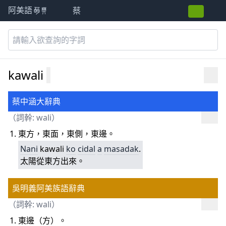
蔡
阿美語萌典
kawali
蔡中涵大辭典
（詞幹:
wali
）
東方，東面，東側，東邊。
Nani
kawali
ko
cidal
a
masadak
.
太陽從東方出來。
吳明義阿美族語辭典
（詞幹:
wali
）
東邊（方）。