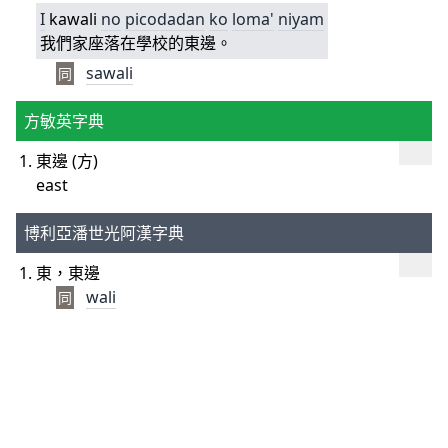
I
kawali
no
picodadan
ko
loma'
niyam
我們家座落在學校的東邊。
sawali
同
方敏英字典
東邊 (方)
east
博利亞潘世光阿漢字典
東，東邊
wali
同