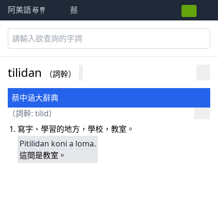
蔡
阿美語萌典
tilidan
（詞幹）
蔡中涵大辭典
（詞幹:
tilid
）
寫字、學習的地方，學校，教室。
Pitilidan
koni
a
loma
.
這間是教室。