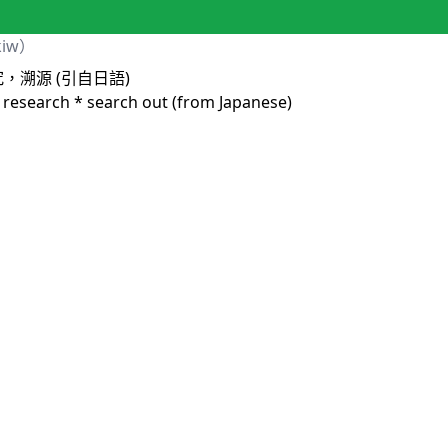
kiw）
，溯源 (引自日語)
* research * search out (from Japanese)