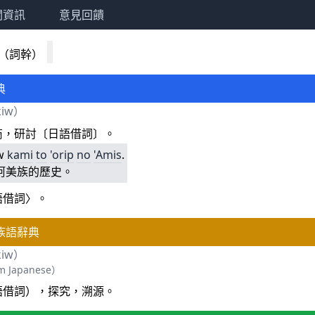
關資訊
意見回饋
（詞幹）
典
kiw）
商，研討〔日語借詞〕。
iw
kami
to
'orip
no
'Amis
.
阿美族的歷史。
語借詞〉。
族語辭典
kiw）
 Japanese）
語借詞），探究，溯源。