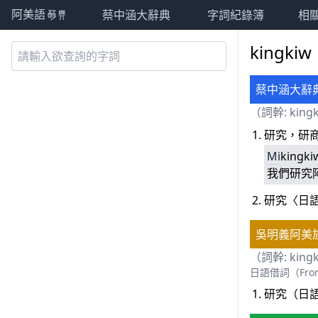
蔡中涵大辭典
字詞紀錄簿
相
阿美語萌典
kingkiw
蔡中涵大辭
（詞幹: king
研究，研
Mi
kingk
我們研究
研究〈日
吳明義阿美
（詞幹: king
日語借詞（From
研究（日