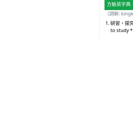
方敏英字典
（詞幹: king
研習，探究
to study 