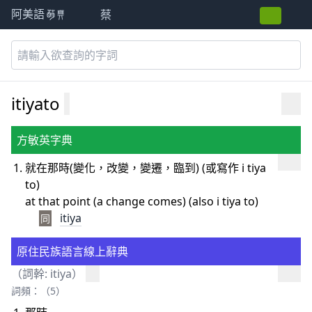
蔡
阿美語萌典
itiyato
方敏英字典
就在那時(變化，改變，變遷，臨到) (或寫作 i tiya
to)
at that point (a change comes) (also i tiya to)
itiya
同
原住民族語言線上辭典
（詞幹:
itiya
）
詞頻：（5）