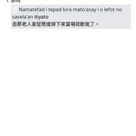
那時
Namatefad
i
tepad
kira
mato'asay
i
o
lefot
no
sasela'an
itiyato
自那老人家從懸崖掉下來當場就斷氣了。