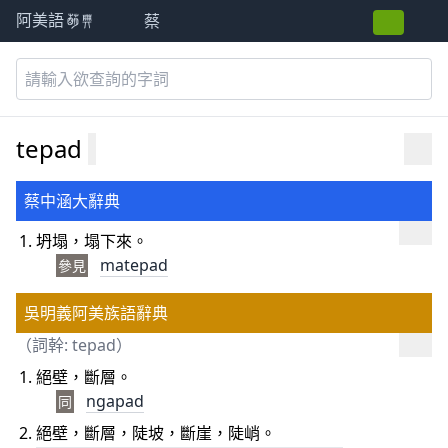
蔡
阿美語萌典
tepad
蔡中涵大辭典
坍塌，塌下來。
matepa
d
參見
吳明義阿美族語辭典
（詞幹: tepad）
絕壁，斷層。
ngapad
同
絕壁，斷層，陡坡，斷崖，陡峭。