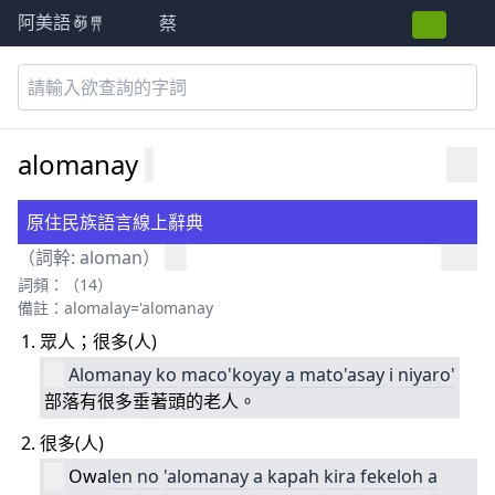
蔡
阿美語萌典
alomanay
原住民族語言線上辭典
（詞幹:
aloman
）
詞頻：（14）
備註：alomalay='alomanay
眾人；很多(人)
Alomanay
ko
maco'koyay
a
mato'asay
i
niyaro'
部落有很多垂著頭的老人。
很多(人)
Owa
len
no
'alomanay
a
kapah
kira
fekeloh
a