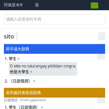
蔡
阿美語萌典
sito
蔡中涵大辭典
學生。
O
sito
no
tata'angay
pitilidan
cingra
.
他是大學生。
〔日語借詞〕。
吳明義阿美族語辭典
日語借詞（From Japanese）
學生（日語借詞）。