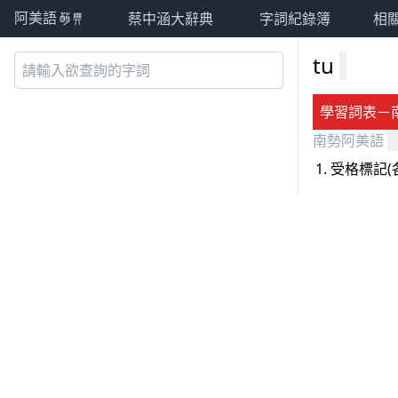
蔡中涵大辭典
字詞紀錄簿
相
阿美語萌典
tu
學習詞表－
南勢阿美語
受格標記(