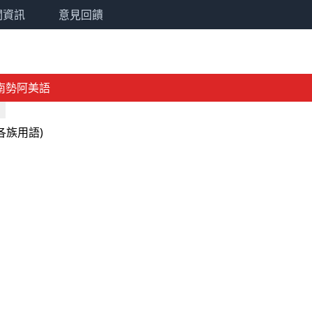
關資訊
意見回饋
南勢阿美語
各族用語)