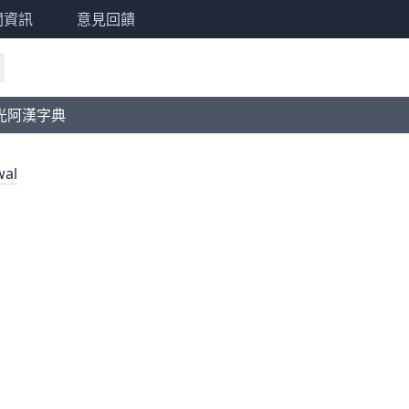
關資訊
意見回饋
光阿漢字典
wal