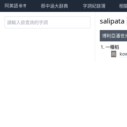
蔡中涵大辭典
字詞紀錄簿
相
阿美語萌典
salipata
博利亞潘世
一種稻
ko
同