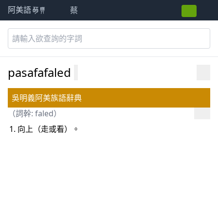
蔡
阿美語萌典
pasafafaled
吳明義阿美族語辭典
（詞幹:
faled
）
向上（走或看）。