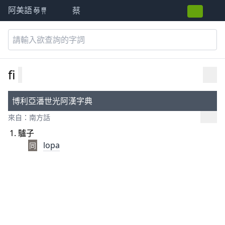
蔡
阿美語萌典
fi
博利亞潘世光阿漢字典
來自：南方話
驢子
lopa
同