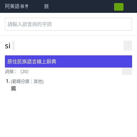
蔡
阿美語萌典
si
原住民族語言線上辭典
詞頻：（20）
(範疇分類：其他)
錫